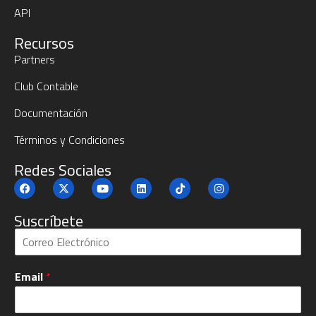
API
Recursos
Partners
Club Contable
Documentación
Términos y Condiciones
Redes Sociales
Suscríbete
S
u
b
Email
*
c
r
í