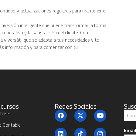
continuo y actualizaciones regulares para mantener el
inversión inteligente que puede transformar la forma
 operativa y la satisfacción del cliente. Con
a y versátil que se adapta a tus necesidades y te
 más información y para comenzar con tu
cursos
Redes Sociales
Susc
S
tners
u
b
b Contable
Emai
c