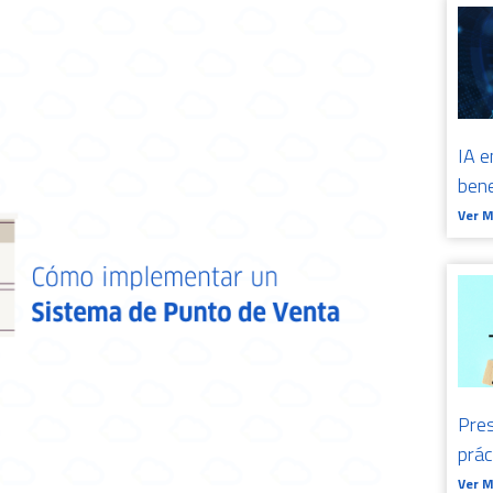
IA e
bene
Ver 
Pres
prá
Ver 