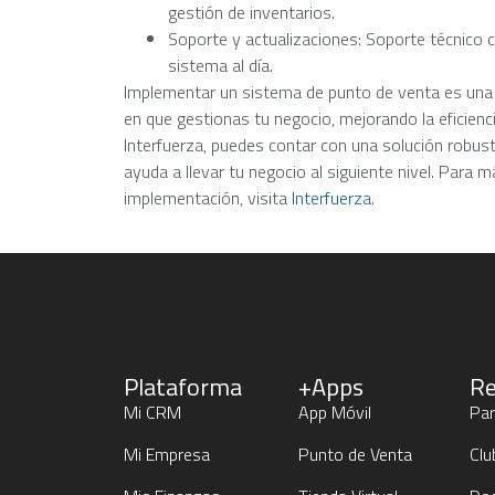
gestión de inventarios.
Soporte y actualizaciones: Soporte técnico 
sistema al día.
Implementar un sistema de punto de venta es una 
en que gestionas tu negocio, mejorando la eficiencia
Interfuerza, puedes contar con una solución robust
ayuda a llevar tu negocio al siguiente nivel. Para
implementación, visita
Interfuerza
.
Plataforma
+Apps
Re
Mi CRM
App Móvil
Par
Mi Empresa
Punto de Venta
Clu