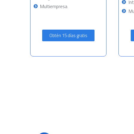
In
Multiempresa
Mu
Obtén 15 días gratis