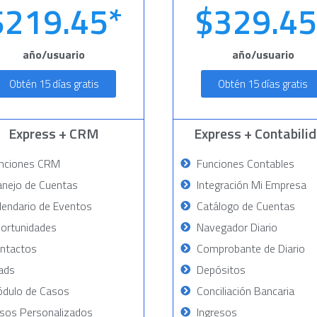
$219.45*
$329.45
año/usuario
año/usuario
Obtén 15 días gratis
Obtén 15 días gratis
Express + CRM
Express + Contabili
nciones CRM
Funciones Contables
nejo de Cuentas
Integración Mi Empresa
lendario de Eventos
Catálogo de Cuentas
ortunidades
Navegador Diario
ntactos
Comprobante de Diario
ads
Depósitos
dulo de Casos
Conciliación Bancaria
sos Personalizados
Ingresos