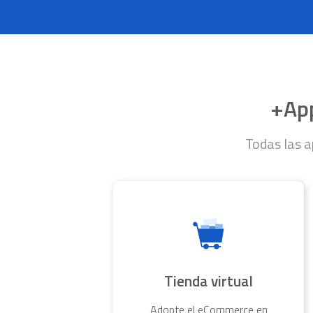
+App
Todas las a
Tienda virtual
Adopte el eCommerce en