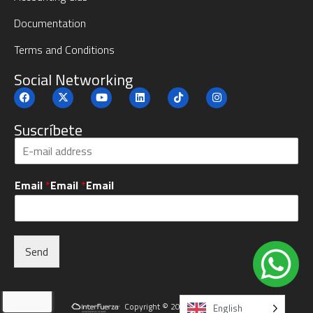
Documentation
Terms and Conditions
Social Networking
Suscríbete
S
u
b
Email
*
Email
*
Email
s
c
r
i
b
Send
e
*
Alternative:
Copyright © 2025 Interfuerza Inc.
English