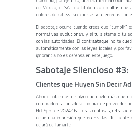
Colombia, por ejemplo, una factura mal codificad
en México, el SAT no titubea con multas que 
dolores de cabeza si exportas y te enredas con e
El sabotaje ocurre cuando crees que “cumplir” es
normativas evolucionan, y si tu sistema o tu equ
con las autoridades.
El contraataque
: no te que
automáticamente con las leyes locales y, por fav
ignorancia no es defensa en este juego.
Sabotaje Silencioso #3:
Clientes que Huyen Sin Decir Ad
Ahora, hablemos de algo que duele más que una 
compradores considera cambiar de proveedor por
HubSpot de 2024? Facturas confusas, retrasada
dejan una impresión que no olvidas. Tu cliente
dejará de llamarte.