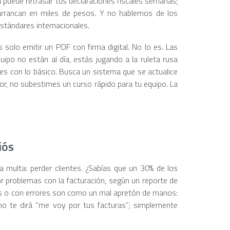
a puede retrasar tus declaraciones fiscales semanas;
arrancan en miles de pesos. Y no hablemos de los
stándares internacionales.
 solo emitir un PDF con firma digital. No lo es. Las
ipo no están al día, estás jugando a la ruleta rusa
des con lo básico. Busca un sistema que se actualice
or, no subestimes un curso rápido para tu equipo. La
iós
multa: perder clientes. ¿Sabías que un 30% de los
 problemas con la facturación, según un reporte de
s o con errores son como un mal apretón de manos:
 no te dirá “me voy por tus facturas”; simplemente