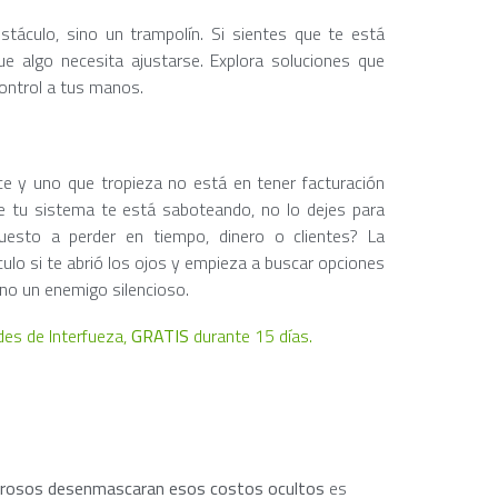
stáculo, sino un trampolín. Si sientes que te está
e algo necesita ajustarse. Explora soluciones que
control a tus manos.
ce y uno que tropieza no está en tener facturación
ue tu sistema te está saboteando, no lo dejes para
esto a perder en tiempo, dinero o clientes? La
culo si te abrió los ojos y empieza a buscar opciones
 no un enemigo silencioso.
des de Interfueza,
GRATIS
durante 15 días.
rosos desenmascaran esos costos ocultos
es