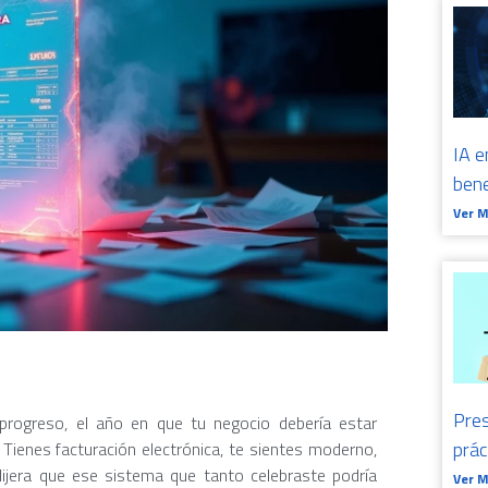
IA e
bene
Ver 
Pres
 progreso, el año en que tu negocio debería estar
prá
 Tienes facturación electrónica, te sientes moderno,
 dijera que ese sistema que tanto celebraste podría
Ver 