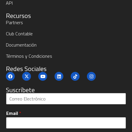
API
Recursos
Partners
Club Contable
Documentación
Términos y Condiciones
Redes Sociales
Suscríbete
S
u
b
Email
*
c
r
í
b