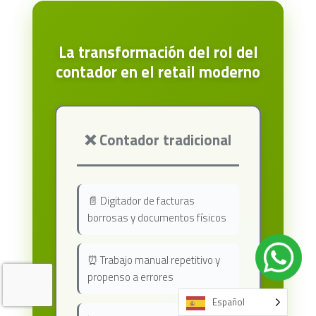
La transformación del rol del
contador en el retail moderno
❌ Contador tradicional
📄 Digitador de facturas
borrosas y documentos físicos
⏰ Trabajo manual repetitivo y
propenso a errores
Español
Español