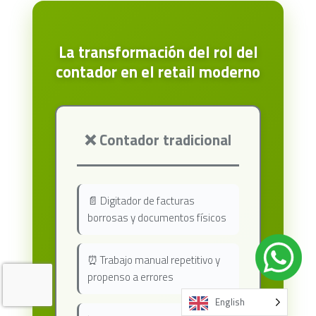
La transformación del rol del
contador en el retail moderno
❌ Contador tradicional
📄 Digitador de facturas
borrosas y documentos físicos
⏰ Trabajo manual repetitivo y
propenso a errores
English
English