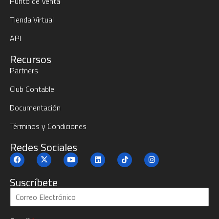
Punto de Venta
Tienda Virtual
API
Recursos
Partners
Club Contable
Documentación
Términos y Condiciones
Redes Sociales
Suscríbete
S
u
b