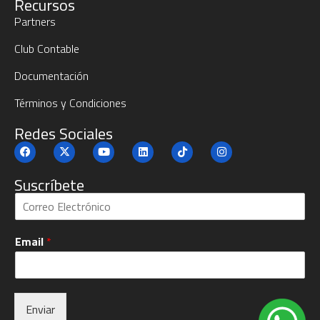
Recursos
Partners
Club Contable
Documentación
Términos y Condiciones
Redes Sociales
Suscríbete
S
u
b
Email
*
c
r
í
b
e
Enviar
t