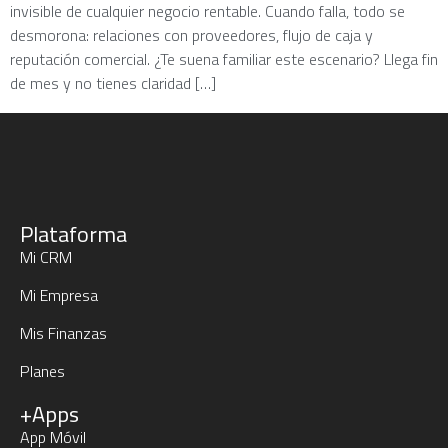
invisible de cualquier negocio rentable. Cuando falla, todo se
desmorona: relaciones con proveedores, flujo de caja y
reputación comercial. ¿Te suena familiar este escenario? Llega fin
de mes y no tienes claridad […]
Plataforma
Mi CRM
Mi Empresa
Mis Finanzas
Planes
+Apps
App Móvil