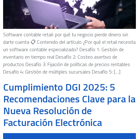
Software contable retail: por qué tu negocio pierde dinero sin
darte cuenta 📋 Contenido del artículo ¿Por qué el retail necesita
un software contable especializado? Desafío 1: Gestión de
inventario en tiempo real Desafío 2: Costeo asertivo de
productos Desafío 3: Fijación de políticas de precios rentables
Desafío 4: Gestión de múltiples sucursales Desafío 5: […]
Cumplimiento DGI 2025: 5
Recomendaciones Clave para la
Nueva Resolución de
Facturación Electrónica