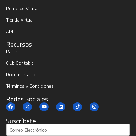
Punto de Venta
Tienda Virtual
API
Recursos
Partners
Club Contable
Documentación
Términos y Condiciones
Redes Sociales
Suscríbete
S
u