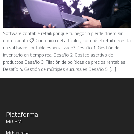
Software contable retail: por qué tu negocio pierde dinero sin
darte cuenta 📋 Contenido del artículo ¿Por qué el retail necesita
un software contable especializado? Desafío 1: Gestión de
inventario en tiempo real Desafío 2: Costeo asertivo de
productos Desafío 3: Fijación de políticas de precios rentables
Desafío 4: Gestión de múltiples sucursales Desafío 5: […]
Plataforma
Mi CRM
Mi Empresa