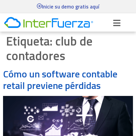
Inicie su demo gratis aquí
Etiqueta:
club de
contadores
Cómo un software contable
retail previene pérdidas