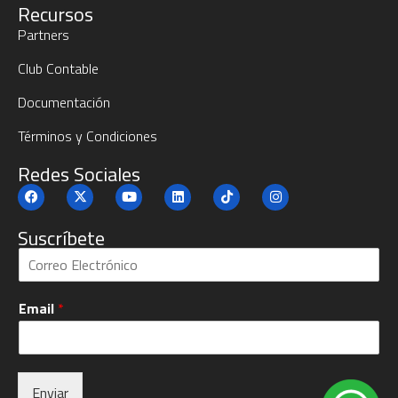
Recursos
Partners
Club Contable
Documentación
Términos y Condiciones
Redes Sociales
Suscríbete
S
u
b
Email
*
c
r
í
b
e
Enviar
t