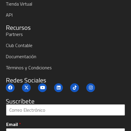
Tienda Virtual
API
Recursos
Partners
Club Contable
Documentación
Términos y Condiciones
Redes Sociales
Suscríbete
S
u
b
Email
*
c
r