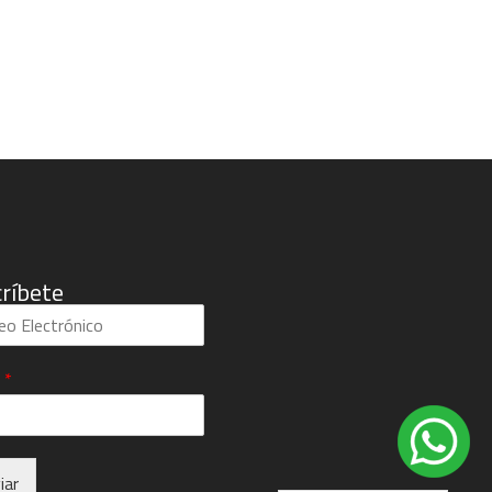
ríbete
l
*
iar