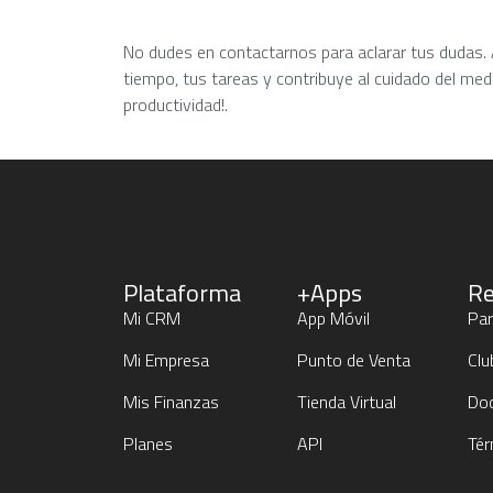
No dudes en contactarnos para aclarar tus dudas. 
tiempo, tus tareas y contribuye al cuidado del m
productividad!.
Plataforma
+Apps
Re
Mi CRM
App Móvil
Par
Mi Empresa
Punto de Venta
Clu
Mis Finanzas
Tienda Virtual
Do
Planes
API
Tér