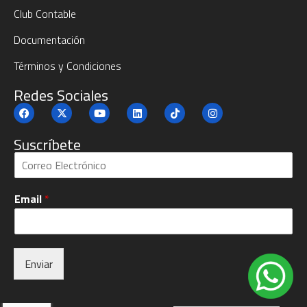
Club Contable
Documentación
Términos y Condiciones
Redes Sociales
Suscríbete
S
u
b
Email
*
c
r
í
b
e
Enviar
t
e
Alternative:
*