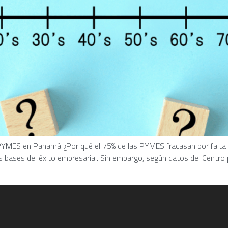
MES en Panamá ¿Por qué el 75% de las PYMES fracasan por falta de p
 bases del éxito empresarial. Sin embargo, según datos del Centro p