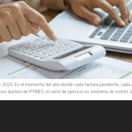
able 2025. Es el momento del año donde cada factura pendiente, cada
os dueños de PYMES, el cierre de ejercicio es sinónimo de estrés, l