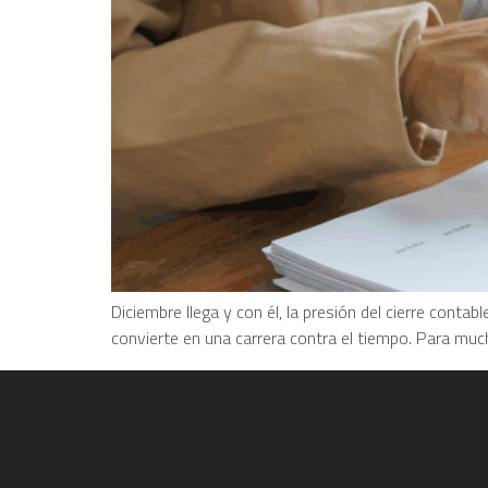
Diciembre llega y con él, la presión del cierre cont
convierte en una carrera contra el tiempo. Para much