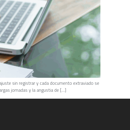
 ajuste sin registrar y cada documento extraviado se
argas jornadas y la angustia de […]