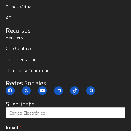
Tienda Virtual
API
Recursos
Partners
Club Contable
Documentación
Términos y Condiciones
Redes Sociales
Suscríbete
S
u
b
Email
*
c