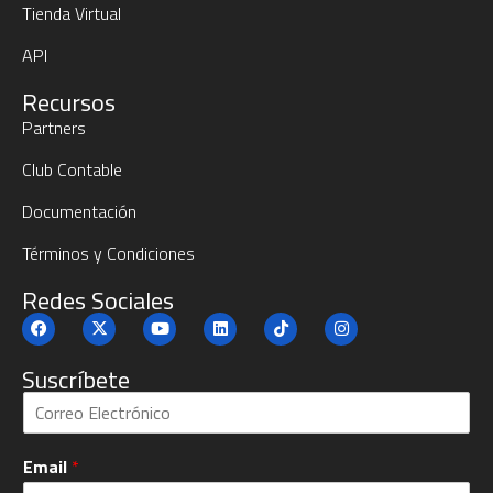
Tienda Virtual
API
Recursos
Partners
Club Contable
Documentación
Términos y Condiciones
Redes Sociales
Suscríbete
S
u
b
Email
*
c
r