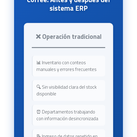
sistema ERP
❌ Operación tradicional
📊 Inventario con conteos
manuales y errores frecuentes
🔍 Sin visibilidad clara del stock
disponible
⏰ Departamentos trabajando
con información desincronizada
📝 Ingreso de datos repetido en