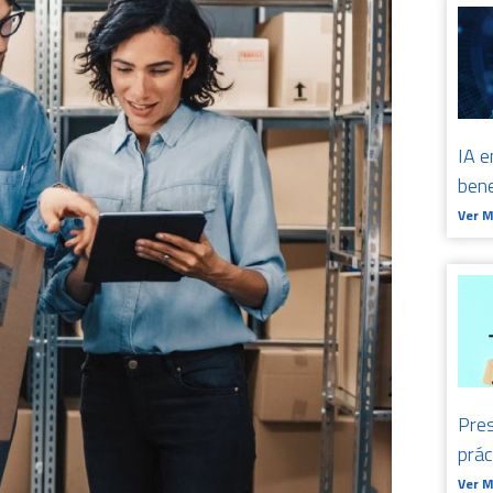
IA e
bene
Ver 
Pres
prá
Ver 