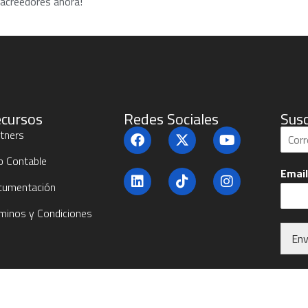
acreedores ahora!
cursos
Redes Sociales
Susc
S
tners
u
b
b Contable
Emai
c
cumentación
r
í
minos y Condiciones
b
e
Env
t
e
Altern
*