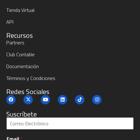
Tienda Virtual
API
Recursos
Partners
Club Contable
Documentación
Términos y Condiciones
Redes Sociales
Suscríbete
S
u
b
Email
*
c