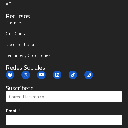
API
Recursos
Partners
Club Contable
Documentación
Términos y Condiciones
Redes Sociales
Suscríbete
S
u
b
Email
*
c
r
í
b