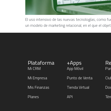
El uso intensivo de las nuevas tecnologías, como fu
un modelo de marketing relacional, en el que el obje
Plataforma
+Apps
Re
Mi CRM
App Móvil
Par
Mi Empresa
Punto de Venta
Clu
Mis Finanzas
Tienda Virtual
Do
Planes
API
Tér