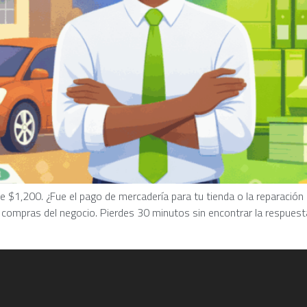
e $1,200. ¿Fue el pago de mercadería para tu tienda o la reparación
ompras del negocio. Pierdes 30 minutos sin encontrar la respuesta