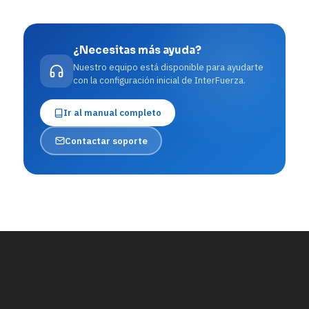
¿Necesitas más ayuda?
Nuestro equipo está disponible para ayudarte
con la configuración inicial de InterFuerza.
Ir al manual completo
Contactar soporte