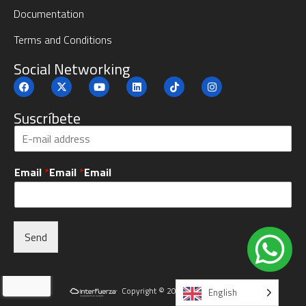
Documentation
Terms and Conditions
Social Networking
Suscríbete
S
u
b
Email
*
Email
*
Email
s
c
r
i
b
Send
e
*
Alternative:
Copyright © 2025 Interfuerza Inc.
English