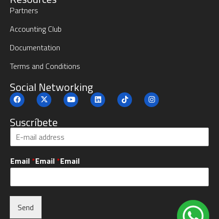
Partners
Accounting Club
Documentation
Terms and Conditions
Social Networking
Suscríbete
S
u
b
Email
*
Email
*
Email
s
c
r
i
b
Send
e