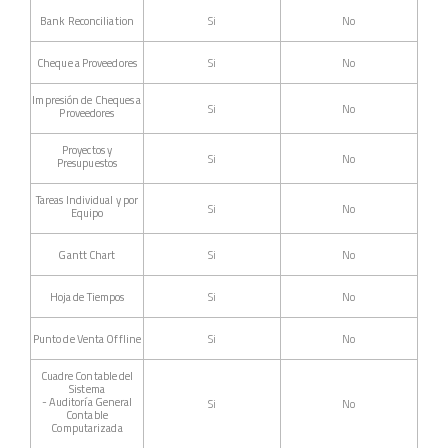
Bank Reconciliation
Si
No
Cheque a Proveedores
Si
No
Impresión de Cheques a
Si
No
Proveedores
Proyectos y
Si
No
Presupuestos
Tareas Individual y por
Si
No
Equipo
Gantt Chart
Si
No
Hoja de Tiempos
Si
No
Punto de Venta Offline
Si
No
Cuadre Contable del
Sistema
- Auditoría General
Si
No
Contable
Computarizada