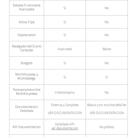
Estados Financieros
Si
No
Avanzados
Activo Fijos
Si
No
Depreciation
Si
No
Navegador del Diario
Avanzado
Básico
Contable
Budgets
Si
No
MultiEmpresa y
Si
Si
Multibodega
Transacciones entre
Intercompany
No
MultiEmpresas
Extensa y Completa
Básica y sin muchos detalles
Documentación
Detallada
VER DOCUMENTACION
VER DOCUMENTACION
Detallada API
API Documentation
No público
ver documentacion