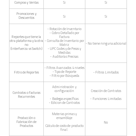
Compras y Ventas
Si
Si
Promociones y
Si
Si
Descuentos
- Rotación de Inventario
- Cobro Detallado por
Reportes que tiene la
Factura
otra plataforma y la otra
- Consulta de Inventario por
- No tiene ninguna adicional
no
Matriz
(Interfuerza vs Switch)
- UPC Codes y de Pesos y
Medidas
- Auditorías Precisas
- Filtros Avanzados 4 niveles
- Tipo de Reporte
Filtro de Reportes
- Filtros Limitados
- Filtro por Búsqueda
Administración y
configuración
Creación de Contratos
Contratos o Facturas
Recurrentes
- Bodegas específicas
- Funciones Limitadas
- Edicion de Contratos
Materias primas y
Producción o
ensamblaje
Fabricación de
No
Productos
Cálculo de costo de producto
final.