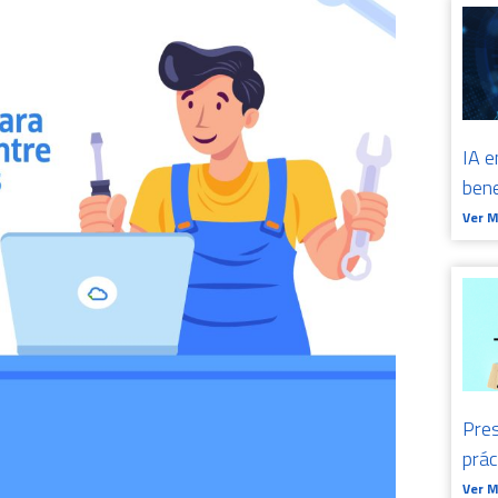
IA e
bene
Ver 
Pres
prá
Ver 