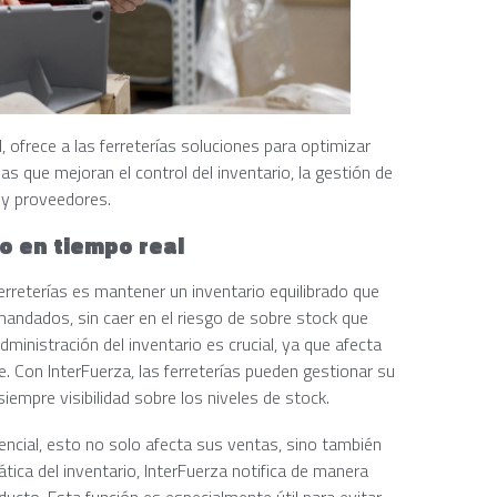
, ofrece a las ferreterías soluciones para optimizar
s que mejoran el control del inventario, la gestión de
s y proveedores.
io en tiempo real
erreterías es mantener un inventario equilibrado que
mandados, sin caer en el riesgo de sobre stock que
 administración del inventario es crucial, ya que afecta
te. Con InterFuerza, las ferreterías pueden gestionar su
siempre visibilidad sobre los niveles de stock.
encial, esto no solo afecta sus ventas, sino también
ática del inventario, InterFuerza notifica de manera
ucto. Esta función es especialmente útil para evitar